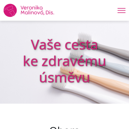
Me
Vaše cesta
ke zdravému
úsměvu